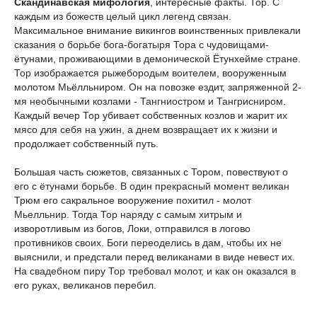
Скандинавская мифология
, интересные факты. Тор. С
каждым из божеств целый цикл легенд связан.
Максимальное внимание викингов воинственных привлекали
сказания о борьбе бога-богатыря Тора с чудовищами-
ётунами, проживающими в демонической Ётунхейме стране.
Тор изображается рыжебородым воителем, вооруженным
молотом Мьёлльниром. Он на повозке ездит, запряженной 2-
мя необычными козлами - Тангниостром и Тангрисниром.
Каждый вечер Тор убивает собственных козлов и жарит их
мясо для себя на ужин, а днем возвращает их к жизни и
продолжает собственный путь.
Большая часть сюжетов, связанных с Тором, повествуют о
его с ётунами борьбе. В один прекрасный момент великан
Трюм его сакральное вооружение похитил - молот
Мьелльнир. Тогда Тор наряду с самым хитрым и
изворотливым из богов, Локи, отправился в логово
противников своих. Боги переоделись в дам, чтобы их не
выяснили, и предстали перед великанами в виде невест их.
На свадебном пиру Тор требовал молот, и как он оказался в
его руках, великанов перебил.