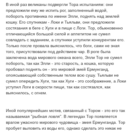
В иной раз великаны подвергли Тора испытаниям: они
предложили ему же испить рог, заполненный водой,
побороть противника по имени Элли, поднять над землей
кошку. Его спутникам - Локи и Тьяльви, они предложили
состязания в беге с Хуги и в пище с Логи. Тор, обыкновенно
отличающийся большой силой и аппетитом не сумел
совладать с заданием, а спутники уступили конкурентам его.
Только после провала выяснилось, что боги, сами не зная
того, присутствовали под действием чар. В роге была
заключена вода мирового океана всего, Элли Тор не сумел
побороть, так как Элли - это старость, а кошка, которую
пробовал поднять он - это мировой змей Ермунганд,
опоясывающий собственным телом всю сушу. Тьяльви не
сумел опередить Хуги, так как Хуги - это соображение, а Локи
уступил Логи в скорости пищи, так как состязался, как
выяснилось, с огнем.
Иной популярнейших мотив, связанный с Тором - это его так
называемая "рыбная ловля". В легендах Тор появляется
врагом ужасного мирового чудовища - змея Ермунганда. Тор
пробует выловить из воды его, однако сделать это никак не