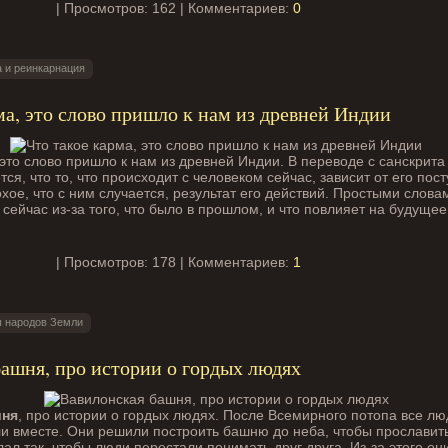
| Просмотров: 162 | Комментариев:
0
 и реинкарнация
ма, это слово пришло к нам из древней Индии
 это слово пришло к нам из древней Индии. В переводе с санскрита
тся, что то, что происходит с человеком сейчас, зависит от его пос
хое, что с ним случается, результат его действий. Простыми слова
 сейчас из-за того, что было в прошлом, и что повлияет на будущее
| Просмотров: 178 | Комментариев:
1
 народов Земли
ашня, про истории о гордых людях
шня
, про истории о гордых людях. После Всемирного потопа все лю
и вместе. Они решили построить башню до неба, чтобы прославить
лал так, чтобы люди перестали понимать друг друга. Из-за этого он