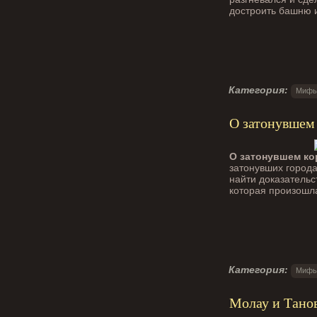
достроить башню 
Категория:
Мифы
О затонувшем
О затонувшем к
затонувших города
найти доказательс
которая произошла
Категория:
Мифы
Молау и Танов