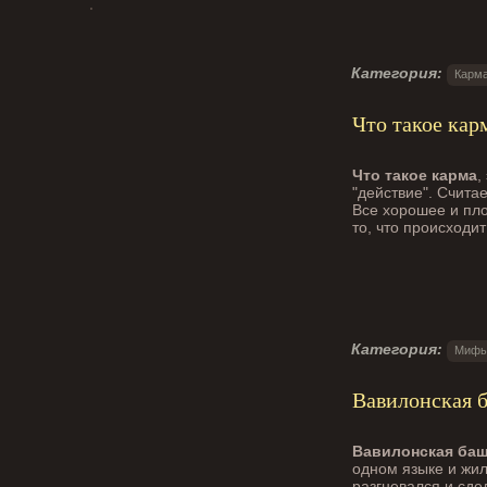
Категория:
Карма
Что такое кар
Что такое карма
,
"действие". Считае
Все хорошее и пло
то, что происходит
Категория:
Мифы
Вавилонская б
Вавилонская ба
одном языке и жил
разгневался и сде