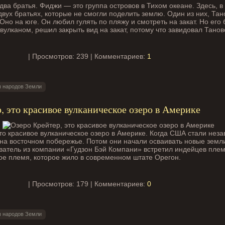
 два братья. Фиджи — это группа островов в Тихом океане. Здесь, 
двух братьях, которые не смогли поделить землю. Один из них, Тан
Оно на юге. Он любил гулять по пляжу и смотреть на закат. Но его 
вулканом, решил закрыть вид на закат, потому что завидовал Танов
| Просмотров: 239 | Комментариев:
1
 народов Земли
, это красивое вулканическое озеро в Америке
это красивое вулканическое озеро в Америке. Когда США стали нез
на восточном побережье. Потом они начали осваивать новые земли
ватель из компании «Гудзон Бэй Компани» встретил индейцев плем
ое племя, которое жило в современном штате Орегон.
| Просмотров: 179 | Комментариев:
0
 народов Земли