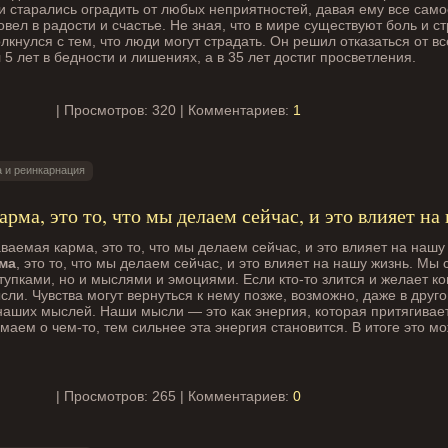
и старались оградить от любых неприятностей, давая ему все само
овел в радости и счастье. Не зная, что в мире существуют боль и с
лкнулся с тем, что люди могут страдать. Он решил отказаться от вс
 5 лет в бедности и лишениях, а в 35 лет достиг просветления.
| Просмотров: 320 | Комментариев:
1
 и реинкарнация
арма, это то, что мы делаем сейчас, и это влияет н
ма
, это то, что мы делаем сейчас, и это влияет на нашу жизнь. Мы
тупками, но и мыслями и эмоциями. Если кто-то злится и желает ко
сли. Чувства могут вернуться к нему позже, возможно, даже в друго
наших мыслей. Наши мысли — это как энергия, которая притягивает
аем о чем-то, тем сильнее эта энергия становится. В итоге это мо
| Просмотров: 265 | Комментариев:
0