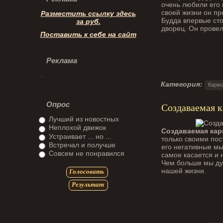
очень любили его 
своей жизни он пр
Разместить ссылку здесь
Будда впервые сто
за
руб.
дворец. Он провел
Поставить к себе на сайт
Реклама
Категория:
Карма
Опрос
Создаваемая к
Лучший из новостных
Неплохой движок
Создаваемая кар
Устраивает ... но ...
только своими пос
Встречал и получше
его негативные мы
Совсем не понравился
самое касается и 
Чем больше мы дум
нашей жизни.
Голосовать
Результат