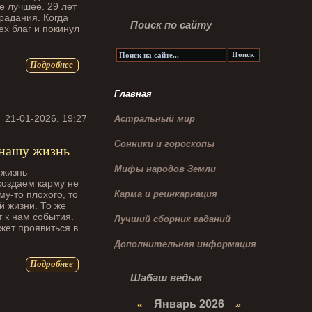
е лучшее. 29 лет
традания. Когда
Поиск по сайту
ех благ и покинул
Подробнее
Главная
21-01-2026, 19:27
Астральный мир
Сонники и гороскопы
а нашу жизнь
Мифы народов Земли
 создаем карму не
му-то плохого, то
Карма и реинкарнация
й жизни. То же
 к нам события.
Лучший сборник гаданий
жет проявиться в
Дополнительная информация
Подробнее
Шабаш ведьм
Январь 2026
«
»