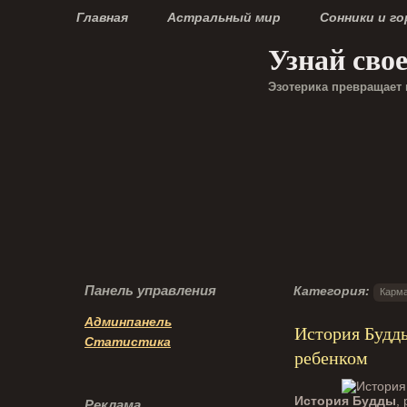
Главная
Астральный мир
Сонники и г
Узнай сво
Эзотерика превращает 
Панель управления
Категория:
Карма
Админпанель
История Будды
Статистика
ребенком
История Будды
,
Реклама