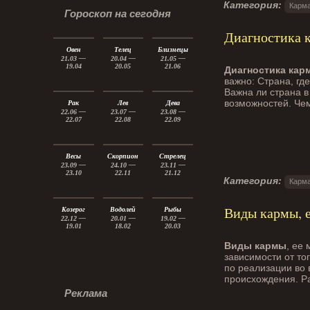
Категория:
Карма
Гороскоп на сегодня
Диагностика 
Овен
Телец
Близнецы
21.03 —
20.04 —
21.05 —
19.04
20.05
21.06
Диагностика кар
важно: Страна, гд
Важна ли страна 
возможностей. Чем
Рак
Лев
Дева
22.06 —
23.07 —
23.08 —
22.07
22.08
22.09
Весы
Скорпион
Стрелец
23.09 —
24.10 —
23.11 —
23.10
22.11
21.12
Категория:
Карма
Виды кармы, е
Козерог
Водолей
Рыбы
22.12 —
20.01 —
19.02 —
19.01
18.02
20.03
Виды кармы
, ее
зависимости от то
по реализации во 
происхождения. Р
Реклама