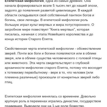
Египетская мифология
, одна из самых древних. Она
начала формироваться возле 5 тысяч лет до нашей эпохи,
задолго до появления развитой цивилизации. В каждой
области складывался свой собственный пантеон богов и
богинь, свои легенды. В египетской мифологии роль
большую играл культ мертвых и мира потустороннего. О
загробном мире повествует "Книга мертвых", которая
писалась, начиная с этапа Новейшего королевства и до
конца истории Старого Египта.
Свойственная черта египетской мифологии - обожествление
зверей. Почти все боги и богини появляются или в облике
зверя, или в облике существа человеческого с головой птицы
или животного. Эта черта свидетельствует о глубокой
архаичности мифологии старого Египта, потому что восходит
к тотемизму первобытному - вере в то, что человек (или
племена различные) произошли от конкретных зверей либо
птиц.
Египетская мифология менялась со временем. Довольно
крупную роль в переменах игрались династии, государством
правившие. Выводили они на 1-ые роли божество,