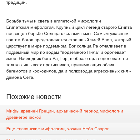
традиций.
Борьба тьмы и света в египетской мифологии
Египетская мифология. Крупный цикл легенд старого Египта
посвящен борьбе Солнца с силами тьмы. Самым ужасным
врагом богов представляется страшный змей Апоп, который
царствует в мире подземном. Бог солнца Ра отчаливает в
подземный мир по водам "подземного Нила" и одолевает
змея. Наследник бога Ра, Гор, в образе орла одолевает не
только лишь всех противников, принимающих облик
бегемотов и крокодилов, да и полководца агрессивных сил -
демона Сета.
Похожие новости
Мифы древней Греции, архаический период мифологии
древнегреческой
Еще славянские мифологии, хозяин Неба Сварог