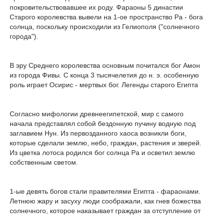
покровительствовавшее их роду. Фараоны 5 династии
Старого королевства вывели на 1-ое пространство Ра - бога
солнца, поскольку происходили из Гелиополя ("солнечного
города").
В эру Среднего королевства основным почитался бог Амон
из города Фивы. С конца 3 тысячелетия до н. э. особенную
роль играет Осирис - мертвых бог. Легенды старого Египта
Согласно мифологии древнеегипетской, мир с самого
начала представлял собой бездонную пучину водную под
заглавием Нун. Из первозданного хаоса возникли боги,
которые сделали землю, небо, граждан, растения и зверей.
Из цветка лотоса родился бог солнца Ра и осветил землю
собственным светом.
1-ые девять богов стали правителями Египта - фараонами.
Летнюю жару и засуху люди соображали, как гнев божества
солнечного, которое наказывает граждан за отступление от