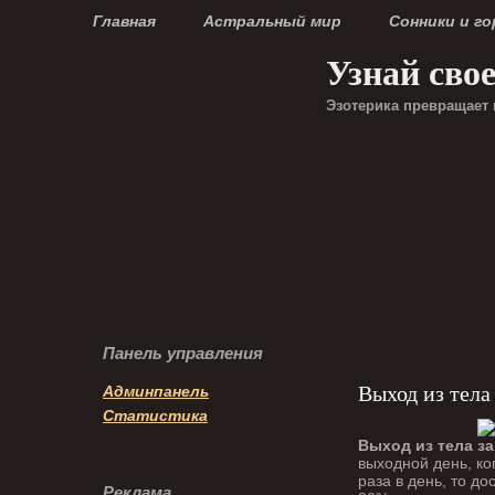
Главная
Астральный мир
Сонники и г
Узнай сво
Эзотерика превращает 
Панель управления
Выход из тела
Админпанель
Статистика
Выход из тела з
выходной день, ког
раза в день, то д
Реклама