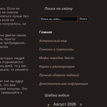
ись. Если не
Поиск по сайту
ё не совсем
ыпаться лучше без
а если не
е получилось, не
Главная
 не двигая своим
ть, просто
Астральный мир
сле пробуждения,
затем
Сонники и гороскопы
некоторых людей
Мифы народов Земли
ка поднимается,
ко дней, то у вас
Карма и реинкарнация
мнате, то сможете
Лучший сборник гаданий
во сне вы вдруг
Дополнительная информация
о, что вам
рвой попытки. Это
, привыкайте к
Шабаш ведьм
Август 2026 »
«