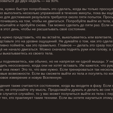
роваться до двух недель — на 90%.
ла, нужно быстро попробовать это сделать, когда вы только проснул
но выполнить несколько упражнений в течение минуты, пока вы ещ
о для достижения результата требуется около пяти попыток. Прос
точившись на том, чтобы не двигаться. Попробуйте выйти из тела, 
засыпайте и пробуйте снова. Так можно сделать до пяти раз. Если н
в этот день, чтобы не расшатывать своё состояние.
а нужно представить, что вы встаёте, выкатываетесь или взлетаете,
дставьте это на уровне ощущений. Не думайте о том, как это сдела
тивно поймёте, как это правильно. Главное — делать это сразу по
ё не начало двигаться. Можно сначала поднять руки или голову, а 
ы выкатываетесь из своего тела.
вы поднимаетесь, как обычно, но не напрягая ни одной мышцы. У 
дить неосознанно, когда они не хотят вставать. Им кажется, что ру
 она лежит. Это то, что вам нужно. Если тренироваться так несколь
овые возможности. Если вы сможете выйти из тела и погулять по ко
новое измерение и новую Вселенную.
ения также считаются состоянием, когда вы входите в фазу. Если 
он, не отпускайте эту мысль. Продолжайте думать и делать во сне т
е случится случайно, то у вас может получиться выйти из тела с пе
 тех, кто практикует такие техники. Если вы хотите научиться этому