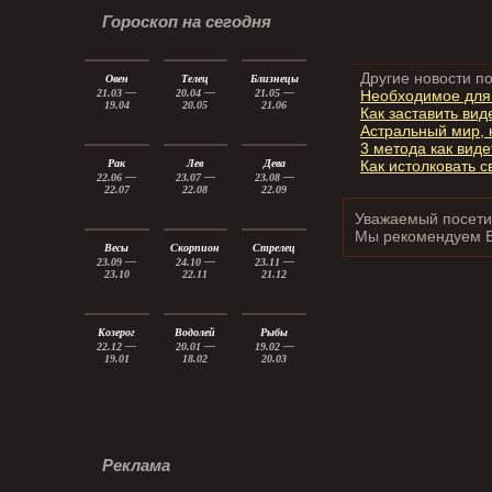
Гороскоп на сегодня
Другие новости по
Овен
Телец
Близнецы
Необходимое для 
21.03 —
20.04 —
21.05 —
19.04
20.05
21.06
Как заставить вид
Астральный мир, 
3 метода как вид
Как истолковать 
Рак
Лев
Дева
22.06 —
23.07 —
23.08 —
22.07
22.08
22.09
Уважаемый посетит
Мы рекомендуем 
Весы
Скорпион
Стрелец
23.09 —
24.10 —
23.11 —
23.10
22.11
21.12
Козерог
Водолей
Рыбы
22.12 —
20.01 —
19.02 —
19.01
18.02
20.03
Реклама