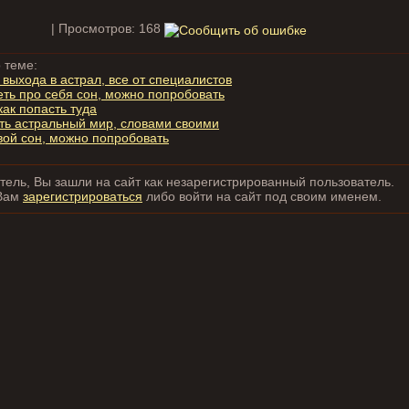
| Просмотров: 168
 теме:
выхода в астрал, все от специалистов
еть про себя сон, можно попробовать
как попасть туда
еть астральный мир, словами своими
свой сон, можно попробовать
ель, Вы зашли на сайт как незарегистрированный пользователь.
Вам
зарегистрироваться
либо войти на сайт под своим именем.