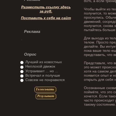
80%, а если трени
Разместить ссылку здесь
Чтобы выйти из те
за
руб.
получится, то мож
проснулись. Обычн
Поставить к себе на сайт
движений, сосредо
получится, снова 
пытайтесь больше 
Реклама
Для выхода из тел
телом. Просто пре
делайте. Вы интуи
пока ваше тело ещ
Опрос
представить, что в
Лучший из новостных
Представьте, что 
Неплохой движок
это может происхо
Устраивает ... но ...
хотя на самом деле
Встречал и получше
появится опыт и н
открыть для себя 
Совсем не понравился
Осознанные сновид
Голосовать
поймёте, что это с
хочется. Если тако
Результат
часто происходит у
такому состоянию.