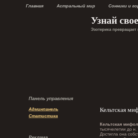
Главная
Астральный мир
Сонники и г
Узнай сво
Эзотерика превращает 
Панель управления
Кельтская ми
Админпанель
Статистика
Кельтская мифол
тысячелетии до н.
Достигла она собс
Реклама