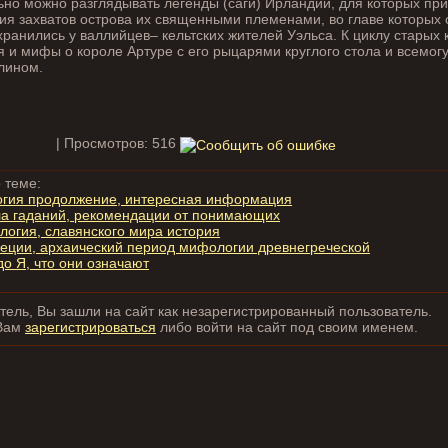
ьно можно разглядывать легенды (саги) Ирландии, для которых пр
я захватов острова их священными племенами, во главе которых 
ранились у валлийцев– кельтских жителей Уэльса. К циклу старых 
я и мифы о короле Артуре с его рыцарями круглого стола и всемо
лином.
| Просмотров: 516
 теме:
огия продолжение, интересная информация
ла гаданий, рекомендации от понимающих
огия, славянского мира история
еции, архаический период мифологии древнегреческой
до Я, что они означают
ель, Вы зашли на сайт как незарегистрированный пользователь.
Вам
зарегистрироваться
либо войти на сайт под своим именем.