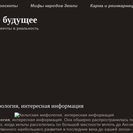
ороскопы
Мифы народов Земли
Карма и реинкарна
е будущее
мечты в реальность
фология, интересная информация
огия
, интересная информация. Она обширно распространилась по 
 э, когда кельты расселились по большой местности вплоть до Англи
твенного наибольшего развития в последние века до нашей эпохи– 