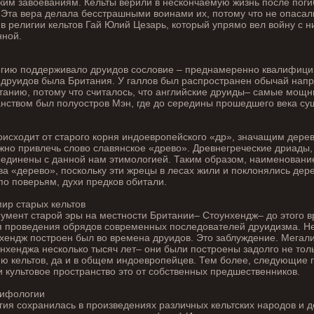
им завоеваниям. Кельты верили в нескончаемую жизнь после поги
Эта вера делала бесстрашными воинами их, потому что не опасал
 в религии кельтов Гай Юлий Цезарь, который упрямо вел войну с 
ной.
гию поддерживало друидов сословие – преднамеренно квалифици
друидов была Британия. У галлов был распространен обычай напр
итанию, потому что считалось, что английские друиды– самые мощ
нством был полуостров Мэн, где до середины прошедшего века су
исходит от старого корня индоевропейского «др», значащим дерев
но привлечь слово славянское «древо». Древнегреческие дриады,
соединены с данной нам этимологией. Таким образом, наименовани
ва «дерево», поскольку эти жрецы в лесах жили и поклонялись дер
 по поверьям, духи предков обитали.
ир старых кельтов
умент старой эры на местности Британии– Стоунхендж– до этого 
я проведения обрядов современных последователей друидизма. Н
нхендж построен был во времена друидов. Это заблуждение. Мегал
хенджа несколько тысяч лет– они были построены задолго не тол
ию кельтов, да и в общем индоевропейцев. Тем более, следующие 
 культовое пространство это от собственных предшественников.
мифологии
ия сохранилась в произведениях различных кельтских народов и д