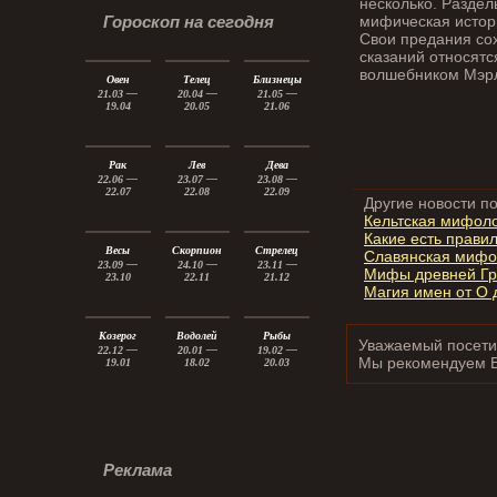
несколько. Раздел
мифическая истори
Гороскоп на сегодня
Свои предания сох
сказаний относятс
волшебником Мэр
Овен
Телец
Близнецы
21.03 —
20.04 —
21.05 —
19.04
20.05
21.06
Рак
Лев
Дева
22.06 —
23.07 —
23.08 —
22.07
22.08
22.09
Другие новости по
Кельтская мифол
Какие есть прави
Весы
Скорпион
Стрелец
Славянская мифол
23.09 —
24.10 —
23.11 —
Мифы древней Гр
23.10
22.11
21.12
Магия имен от О 
Козерог
Водолей
Рыбы
Уважаемый посетит
22.12 —
20.01 —
19.02 —
Мы рекомендуем 
19.01
18.02
20.03
Реклама