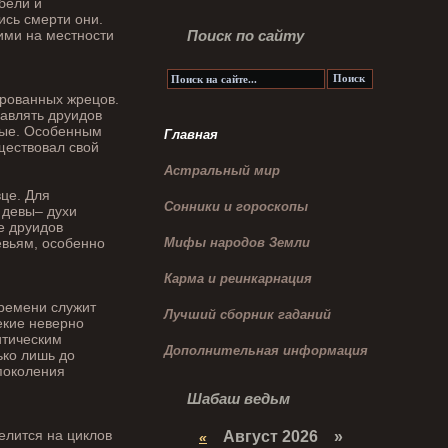
бели и
ись смерти они.
ними на местности
Поиск по сайту
рованных жрецов.
авлять друидов
ные. Особенным
Главная
ществовал свой
Астральный мир
це. Для
Сонники и гороскопы
 девы– духи
е друидов
евьям, особенно
Мифы народов Земли
Карма и реинкарнация
времени служит
Лучший сборник гаданий
екие неверно
итическим
Дополнительная информация
ько лишь до
поколения
Шабаш ведьм
елится на циклов
Август 2026 »
«