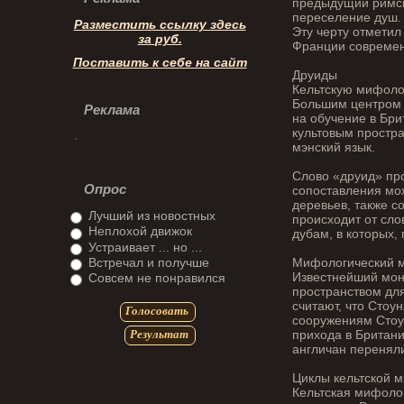
предыдущий римск
переселение душ. 
Разместить ссылку здесь
Эту черту отметил
за
руб.
Франции современ
Поставить к себе на сайт
Друиды
Кельтскую мифоло
Большим центром 
Реклама
на обучение в Бр
культовым простра
мэнский язык.
Слово «друид» про
Опрос
сопоставления мож
деревьев, также 
Лучший из новостных
происходит от сло
Неплохой движок
дубам, в которых,
Устраивает ... но ...
Встречал и получше
Мифологический м
Известнейший мон
Совсем не понравился
пространством дл
считают, что Стоу
Голосовать
сооружениям Стоун
прихода в Британ
Результат
англичан переняли
Циклы кельтской 
Кельтская мифолог