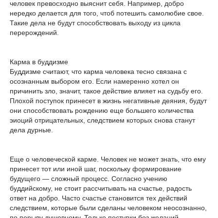
человек превосходно выяснит себя. Например, добро
нередко делается для того, чтоб потешить самолюбие свое.
Такие дела не будут способствовать выходу из цикла
перерождений.
Карма в буддизме
Буддизме считают, что карма человека тесно связана с
осознанным выбором его. Если намеренно хотел он
причинить зло, значит, такое действие влияет на судьбу его.
Плохой поступок принесет в жизнь негативные деяния, будут
они способствовать рождению еще большего количества
эиоций отрицательных, следствием которых снова станут
дела дурные.
Еще о человеческой карме. Человек не может знать, что ему
принесет тот или иной шаг, поскольку формирование
будущего — сложный процесс. Согласно учению
буддийскому, не стоит рассчитывать на счастье, радость
ответ на добро. Часто счастье становится тех действий
следствием, которые были сделаны человеком неосознанно,
по порыву душевному. Только поступки без желаний