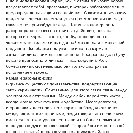
Еще о человеческой карме
, какие отличия бывают. Карма
представляет собой программу, в которой заблаговременно
предопределены люди и все действия. С какими-то человеку
придется непременно столкнуться протяжении жизни его, а
какие-то не произойдут никогда. Такая закономерность
распространяется как на отличные действия, так и на
нехорошие. Карма — это то, что будет соединено с
человеком не только лишь в данной жизни, да и в минувшей
грядущей. Все облики поступков влияют на карму в
заглавной либо наименьшей степени. Нехорошие дела будут
негатив приносить, отличные — наслаждения. Роль
божественных сил невелика, они только смотрят за
исполнением закона.
Карма и законы физики
В физике существуют доказательства, поддерживающие
закон кармический. Основанием для этого стала связь между
электронами отдельными. Между любой парой этих частиц
всегда можно отыскать взаимодействие. Исследователи,
сторонники и последователи кармы, наблюдая единство
между элементами простыми, люди говорят, что если связи
имеются на таком уровне, есть они и на более невысоком, т.
е. на уровне души человеческой. Теория йоги имеет в своей
основы открытый недавно учеными-физиками Закон