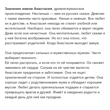
Значение имени Анастасия
, древнегерманское
происхождение. Настенька — имя из русских сказок. Девочки
с таким именем часто красивые. Умные и нежные. Все любят
их в детстве, и Анастасия никогда не станет злобной или
мстительной. Наоборот, она легко обижается и верит людям.
Даже если они нечестные. Она мечтательная, любит сказки и
у неё богатое воображение. Но ест она плохо, что
расстраивает родителей. Когда Анастасия выходит замуж.
Она предпочитает сильных и мужественных мужчин. Часто
выбирает военного.
Её легко растрогать, и если кто-то ей понравится. Он сможет
завоевать её сердце. Сыграв на её чувстве жалости.
Анастасия преданная и заботливая. Она не ищет
приключений на стороне. И полностью отдаётся детям. Она
хорошо ладит с родственниками мужа и обладает хорошим
вкусом. Любит делать оригинальные подарки и старается
превращать врагов в друзей. Живёт в ожидании радости и
каждый день для неё как праздник.