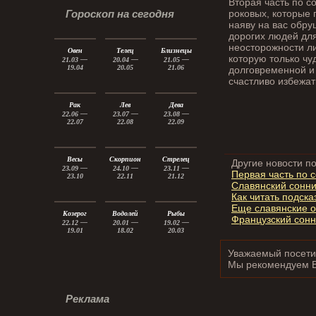
Вторая часть по с
роковых, которые 
Гороскоп на сегодня
наяву на вас обру
дорогих людей для
неосторожности л
Овен
Телец
Близнецы
которую только чу
21.03 —
20.04 —
21.05 —
19.04
20.05
21.06
долговременной и 
счастливо избежат
Рак
Лев
Дева
22.06 —
23.07 —
23.08 —
22.07
22.08
22.09
Весы
Скорпион
Стрелец
Другие новости по
23.09 —
24.10 —
23.11 —
Первая часть по 
23.10
22.11
21.12
Славянский сонн
Как читать подск
Еще славянские о
Козерог
Водолей
Рыбы
Французский сон
22.12 —
20.01 —
19.02 —
19.01
18.02
20.03
Уважаемый посетит
Мы рекомендуем 
Реклама