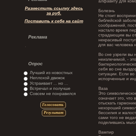
алфавиту для ком
Разместить ссылку здесь
Болезнь
за
руб.
Не стоит восприни
библейской заболе
Поставить к себе на сайт
соображений, пост
настало время пер
страдающим вы от 
Реклама
некрасивый поступ
для вас человека 
Во сне узрели вы
неизлечимой, - эт
Опрос
бактериологическо
себя во сне выздо
Лучший из новостных
ситуации. Если во
Неплохой движок
испорченные и ин
Устраивает ... но ...
Встречал и получше
Ваза
Это символическое
Совсем не понравился
означает это, что
отыскать гармонию
Голосовать
нехороший символ,
бессилия и жалост
Результат
сами того не веда
поделившись мыс
Вампир