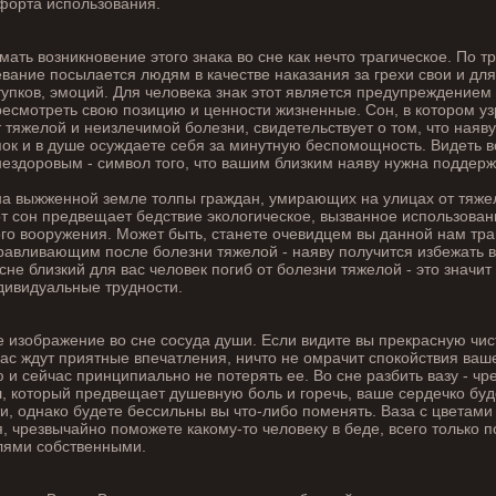
форта использования.
мать возникновение этого знака во сне как нечто трагическое. По т
вание посылается людям в качестве наказания за грехи свои и дл
упков, эмоций. Для человека знак этот является предупреждением 
есмотреть свою позицию и ценности жизненные. Сон, в котором уз
тяжелой и неизлечимой болезни, свидетельствует о том, что наяв
ок и в душе осуждаете себя за минутную беспомощность. Видеть в
нездоровым - символ того, что вашим близким наяву нужна поддерж
 на выжженной земле толпы граждан, умирающих на улицах от тяже
от сон предвещает бедствие экологическое, вызванное использова
го вооружения. Может быть, станете очевидцем вы данной нам тра
равливающим после болезни тяжелой - наяву получится избежать 
 сне близкий для вас человек погиб от болезни тяжелой - это знач
дивидуальные трудности.
 изображение во сне сосуда души. Если видите вы прекрасную чист
 вас ждут приятные впечатления, ничто не омрачит спокойствия ваш
 и сейчас принципиально не потерять ее. Во сне разбить вазу - ч
 который предвещает душевную боль и горечь, ваше сердечко буд
и, однако будете бессильны вы что-либо поменять. Ваза с цветами з
я, чрезвычайно поможете какому-то человеку в беде, всего только п
лями собственными.