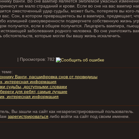
оннику Ванги. Во сне вампир является эмблемой ужасных изменени
принесут не мало страданий и крови. Если во сне на вас вампир нап
шится ожесточенный удар судьбы, может быть, потеряете вы кого-ли
 вас. Сон, в котором превращаетесь вы в вампира, предвещает, чт
ибо излишней самоуверенности подвергнете собственную жизнь угр
дом получится, если в общем получится. Лицезреть вампира, пьющег
истязающей заболевания родного человека. Во сне уничтожить ва
ь обстоятельств, которые могли бы вашу жизнь искалечить.
| Просмотров: 782
 теме:
соннику Ванги, расшифровка снов от провидицы
ик, интересная информация
азки судьбы, доступными словами
береги для ребят, самые лучшие
ник, интересная информация
ель, Вы зашли на сайт как незарегистрированный пользователь.
Вам
зарегистрироваться
либо войти на сайт под своим именем.