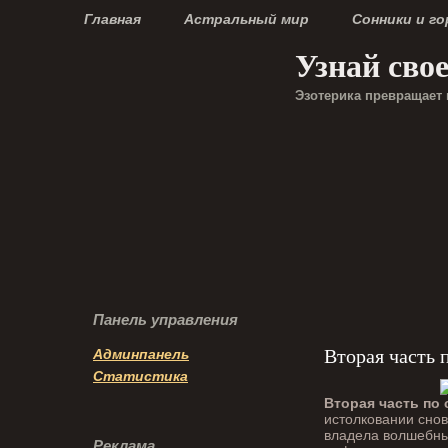
Главная
Астральный мир
Сонники и г
Узнай сво
Эзотерика превращает 
Панель управления
Вторая часть 
Админпанель
Статистика
Вторая часть по 
истолковании снов
владела волшебны
Реклама