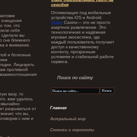
сегодня
Оптимизация под мобильные
рактовке
устройства iOS и Android.
я очищения
Stake
Casino— это не просто
о том, что
азартное развлечение. Это
рели себя
технологичная и надёжная
у сделали вы
игровая экосистема, где
о сне ближнего
каждый пользователь получает
ка и внимание.
доступ к качественному
контенту, прозрачным
лой и болезнью
условиям и стабильной работе
нием
сервиса.
гедии. Лицезреть
вам противной
ит взаимоотношения
Поиск по сайту
ую вазу, то
его, вам удалось
резвычайно
Главная
ет разрываться от
начит, что вы,
оговорив с ним и
Астральный мир
Сонники и гороскопы