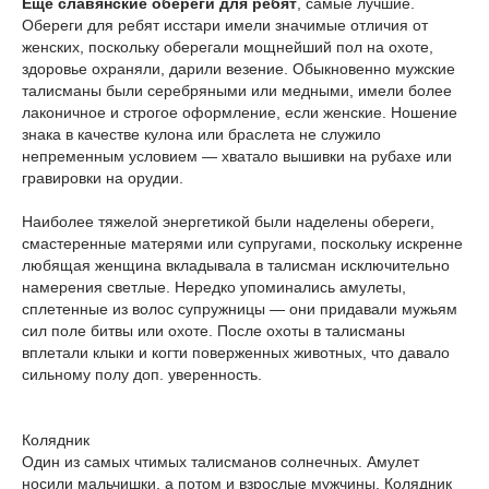
Еще славянские обереги для ребят
, самые лучшие.
Обереги для ребят исстари имели значимые отличия от
женских, поскольку оберегали мощнейший пол на охоте,
здоровье охраняли, дарили везение. Обыкновенно мужские
талисманы были серебряными или медными, имели более
лаконичное и строгое оформление, если женские. Ношение
знака в качестве кулона или браслета не служило
непременным условием — хватало вышивки на рубахе или
гравировки на орудии.
Наиболее тяжелой энергетикой были наделены обереги,
смастеренные матерями или супругами, поскольку искренне
любящая женщина вкладывала в талисман исключительно
намерения светлые. Нередко упоминались амулеты,
сплетенные из волос супружницы — они придавали мужьям
сил поле битвы или охоте. После охоты в талисманы
вплетали клыки и когти поверженных животных, что давало
сильному полу доп. уверенность.
Колядник
Один из самых чтимых талисманов солнечных. Амулет
носили мальчишки, а потом и взрослые мужчины. Колядник