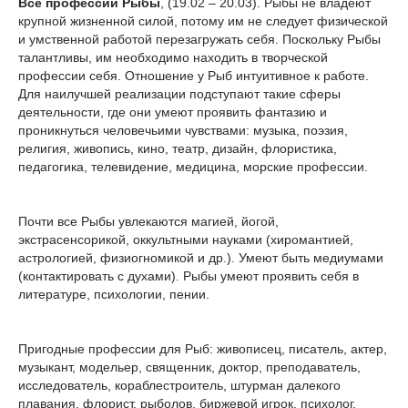
Все профессии Рыбы
, (19.02 – 20.03). Рыбы не владеют
крупной жизненной силой, потому им не следует физической
и умственной работой перезагружать себя. Поскольку Рыбы
талантливы, им необходимо находить в творческой
профессии себя. Отношение у Рыб интуитивное к работе.
Для наилучшей реализации подступают такие сферы
деятельности, где они умеют проявить фантазию и
проникнуться человечьими чувствами: музыка, поэзия,
религия, живопись, кино, театр, дизайн, флористика,
педагогика, телевидение, медицина, морские профессии.
Почти все Рыбы увлекаются магией, йогой,
экстрасенсорикой, оккультными науками (хиромантией,
астрологией, физиогномикой и др.). Умеют быть медиумами
(контактировать с духами). Рыбы умеют проявить себя в
литературе, психологии, пении.
Пригодные профессии для Рыб: живописец, писатель, актер,
музыкант, модельер, священник, доктор, преподаватель,
исследователь, кораблестроитель, штурман далекого
плавания, флорист, рыболов, биржевой игрок, психолог,