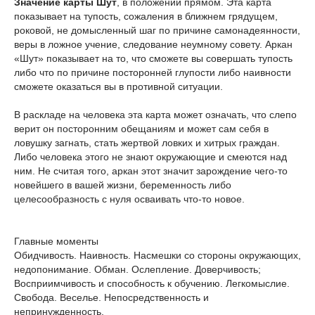
Значение карты Шут
, в положении прямом. Эта карта
показывает на тупость, сожаления в ближнем грядущем,
роковой, не домысленный шаг по причине самонадеянности,
веры в ложное учение, следование неумному совету. Аркан
«Шут» показывает на то, что сможете вы совершать тупость
либо что по причине посторонней глупости либо наивности
сможете оказаться вы в противной ситуации.
В раскладе на человека эта карта может означать, что слепо
верит он посторонним обещаниям и может сам себя в
ловушку загнать, стать жертвой ловких и хитрых граждан.
Либо человека этого не знают окружающие и смеются над
ним. Не считая того, аркан этот значит зарождение чего-то
новейшего в вашей жизни, беременность либо
целесообразность с нуля осваивать что-то новое.
Главные моменты
Обидчивость. Наивность. Насмешки со стороны окружающих,
недопонимание. Обман. Ослепление. Доверчивость;
Восприимчивость и способность к обучению. Легкомыслие.
Свобода. Веселье. Непосредственность и
непринужденность.