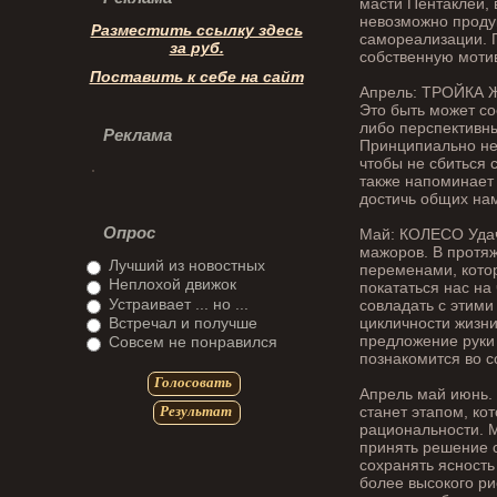
масти Пентаклей, 
невозможно продук
Разместить ссылку здесь
самореализации. 
за
руб.
собственную моти
Поставить к себе на сайт
Апрель: ТРОЙКА Ж
Это быть может с
либо перспективн
Реклама
Принципиально не 
чтобы не сбиться 
также напоминает 
достичь общих на
Опрос
Май: КОЛЕСО Удач
мажоров. В протяж
Лучший из новостных
переменами, кото
Неплохой движок
покататься нас на
Устраивает ... но ...
совладать с этими
Встречал и получше
цикличности жизни
предложение руки 
Совсем не понравился
познакомится во с
Голосовать
Апрель май июнь. 
станет этапом, ко
Результат
рациональности. М
принять решение 
сохранять ясность
более высокого р