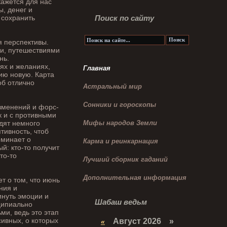
кажется для нас
, денег и
 сохранить
Поиск по сайту
 перспективы.
и, путешествиями
нь.
ях и желаниях,
Главная
цию новую. Карта
об отлично
Астральный мир
Сонники и гороскопы
зменений и форс-
к и с противными
дят немного
Мифы народов Земли
тивность, чтоб
оминает о
Карма и реинкарнация
й: кто-то получит
то-то
Лучший сборник гаданий
Дополнительная информация
т о том, что июнь
ния и
инуть эмоции и
Шабаш ведьм
ципиально
ми, ведь это этап
ивных, о которых
Август 2026 »
«