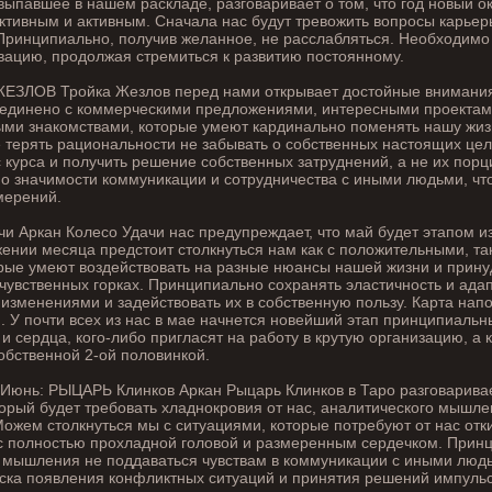
выпавшее в нашем раскладе, разговаривает о том, что год новый о
тивным и активным. Сначала нас будут тревожить вопросы карьеры
Принципиально, получив желанное, не расслабляться. Необходимо
вацию, продолжая стремиться к развитию постоянному.
ЕЗЛОВ Тройка Жезлов перед нами открывает достойные внимания
оединено с коммерческими предложениями, интересными проектам
ыми знакомствами, которые умеют кардинально поменять нашу жиз
терять рациональности не забывать о собственных настоящих цел
с курса и получить решение собственных затруднений, а не их пор
о значимости коммуникации и сотрудничества с иными людьми, чт
мерений.
и Аркан Колесо Удачи нас предупреждает, что май будет этапом и
ении месяца предстоит столкнуться нам как с положительными, та
рые умеют воздействовать на разные нюансы нашей жизни и прину
 чувственных горках. Принципиально сохранять эластичность и адап
 изменениями и задействовать их в собственную пользу. Карта нап
. У почти всех из нас в мае начнется новейший этап принципиальны
и сердца, кого-либо пригласят на работу в крутую организацию, а к
обственной 2-ой половинкой.
Июнь: РЫЦАРЬ Клинков Аркан Рыцарь Клинков в Таро разговаривае
торый будет требовать хладнокровия от нас, аналитического мышле
ожем столкнуться мы с ситуациями, которые потребуют от нас отк
с полностью прохладной головой и размеренным сердечком. Прин
 мышления не поддаваться чувствам в коммуникации с иными людь
иска появления конфликтных ситуаций и принятия решений импульс