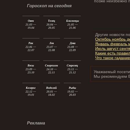
позже неизбежно 
Гороскоп на сегодня
Овен
Телец
Близнецы
21.03 —
20.04 —
21.05 —
19.04
20.05
21.06
Другие новости по
Октябрь ноябрь де
Январь февраль м
Рак
Лев
Дева
22.06 —
23.07 —
23.08 —
Июль август сентя
22.07
22.08
22.09
Какие есть прави
Что такое гадани
Весы
Скорпион
Стрелец
23.09 —
24.10 —
23.11 —
Уважаемый посетит
23.10
22.11
21.12
Мы рекомендуем 
Козерог
Водолей
Рыбы
22.12 —
20.01 —
19.02 —
19.01
18.02
20.03
Реклама