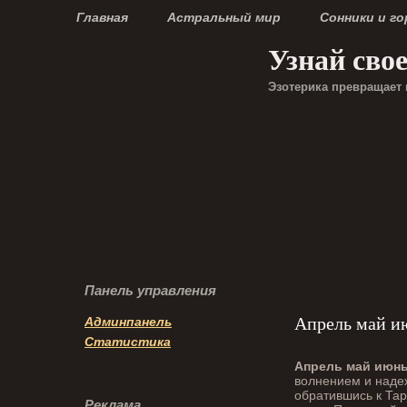
Главная
Астральный мир
Сонники и г
Узнай сво
Эзотерика превращает 
Панель управления
Апрель май ию
Админпанель
Статистика
Апрель май июн
волнением и надеж
обратившись к Тар
Реклама